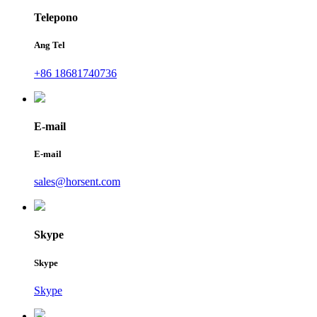
Telepono
Ang Tel
+86 18681740736
E-mail
E-mail
sales@horsent.com
Skype
Skype
Skype