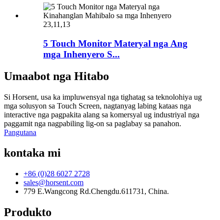
23,11,13
5 Touch Monitor Materyal nga Ang
mga Inhenyero S...
Umaabot nga Hitabo
Si Horsent, usa ka impluwensyal nga tighatag sa teknolohiya ug
mga solusyon sa Touch Screen, nagtanyag labing kataas nga
interactive nga pagpakita alang sa komersyal ug industriyal nga
paggamit nga nagpabiling lig-on sa paglabay sa panahon.
Pangutana
kontaka mi
+86 (0)28 6027 2728
sales@horsent.com
779 E.Wangcong Rd.Chengdu.611731, China.
Produkto