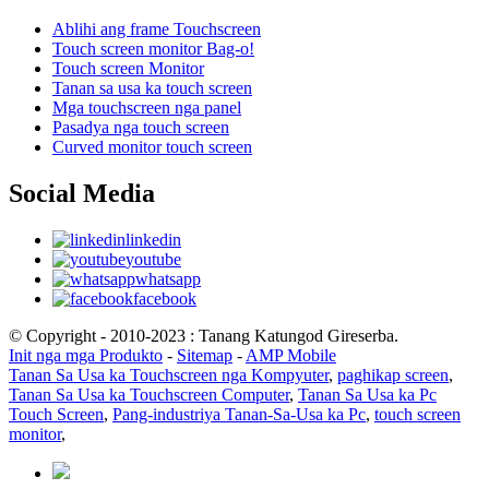
Ablihi ang frame Touchscreen
Touch screen monitor Bag-o!
Touch screen Monitor
Tanan sa usa ka touch screen
Mga touchscreen nga panel
Pasadya nga touch screen
Curved monitor touch screen
Social Media
linkedin
youtube
whatsapp
facebook
© Copyright - 2010-2023 : Tanang Katungod Gireserba.
Init nga mga Produkto
-
Sitemap
-
AMP Mobile
Tanan Sa Usa ka Touchscreen nga Kompyuter
,
paghikap screen
,
Tanan Sa Usa ka Touchscreen Computer
,
Tanan Sa Usa ka Pc
Touch Screen
,
Pang-industriya Tanan-Sa-Usa ka Pc
,
touch screen
monitor
,