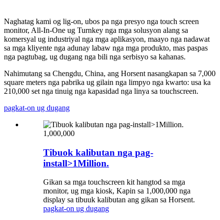
Naghatag kami og lig-on, ubos pa nga presyo nga touch screen
monitor, All-In-One ug Turnkey nga mga solusyon alang sa
komersyal ug industriyal nga mga aplikasyon, maayo nga nadawat
sa mga kliyente nga adunay labaw nga mga produkto, mas paspas
nga pagtubag, ug dugang nga bili nga serbisyo sa kahanas.
Nahimutang sa Chengdu, China, ang Horsent nasangkapan sa 7,000
square meters nga pabrika ug gilain nga limpyo nga kwarto: usa ka
210,000 set nga tinuig nga kapasidad nga linya sa touchscreen.
pagkat-on ug dugang
1,000,000
Tibuok kalibutan nga pag-
install>1Million.
Gikan sa mga touchscreen kit hangtod sa mga
monitor, ug mga kiosk, Kapin sa 1,000,000 nga
display sa tibuuk kalibutan ang gikan sa Horsent.
pagkat-on ug dugang