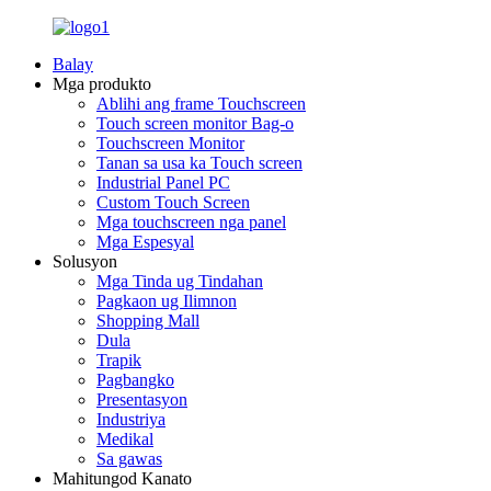
Balay
Mga produkto
Ablihi ang frame Touchscreen
Touch screen monitor Bag-o
Touchscreen Monitor
Tanan sa usa ka Touch screen
Industrial Panel PC
Custom Touch Screen
Mga touchscreen nga panel
Mga Espesyal
Solusyon
Mga Tinda ug Tindahan
Pagkaon ug Ilimnon
Shopping Mall
Dula
Trapik
Pagbangko
Presentasyon
Industriya
Medikal
Sa gawas
Mahitungod Kanato