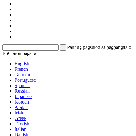
Palihug pagsulod sa pagpangita o
ESC aron pagsira
English
French
German
Portuguese
Spanish
Russian
Japanese
Korean
Arabic
Irish
Greek
Turkish
Italian
Danish