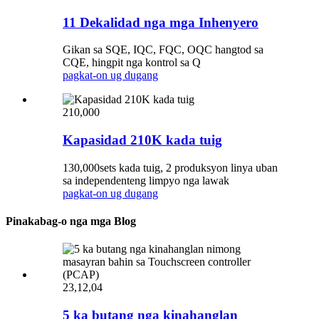
11 Dekalidad nga mga Inhenyero
Gikan sa SQE, IQC, FQC, OQC hangtod sa
CQE, hingpit nga kontrol sa Q
pagkat-on ug dugang
210,000
Kapasidad 210K kada tuig
130,000sets kada tuig, 2 produksyon linya uban
sa independenteng limpyo nga lawak
pagkat-on ug dugang
Pinakabag-o nga mga Blog
23,12,04
5 ka butang nga kinahanglan