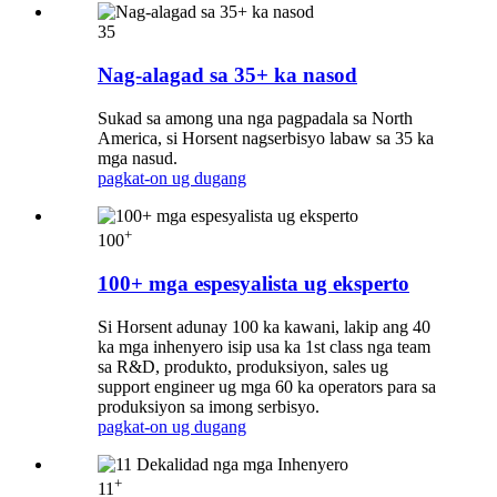
35
Nag-alagad sa 35+ ka nasod
Sukad sa among una nga pagpadala sa North
America, si Horsent nagserbisyo labaw sa 35 ka
mga nasud.
pagkat-on ug dugang
+
100
100+ mga espesyalista ug eksperto
Si Horsent adunay 100 ka kawani, lakip ang 40
ka mga inhenyero isip usa ka 1st class nga team
sa R&D, produkto, produksiyon, sales ug
support engineer ug mga 60 ka operators para sa
produksiyon sa imong serbisyo.
pagkat-on ug dugang
+
11